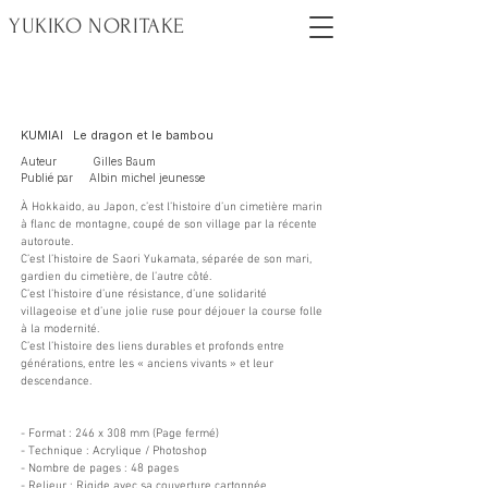
YUKIKO NORITAKE
KUMIAI Le dragon et le bambou
Auteur Gilles Baum
Publié par A
lbin michel jeunesse
À Hokkaido, au Japon, c’est l’histoire d’un cimetière marin
à flanc de montagne, coupé de son village par la récente
autoroute.
C’est l’histoire de Saori Yukamata, séparée de son mari,
gardien du cimetière, de l’autre côté.
C’est l’histoire d’une résistance, d’une solidarité
villageoise et d’une jolie ruse pour déjouer la course folle
à la modernité.
C’est l’histoire des liens durables et profonds entre
générations, entre les « anciens vivants » et leur
descendance.
- Format : 246 x 308 mm (Page fermé)
- Technique : Acrylique / Photoshop
- Nombre de pages : 48 pages
- Relieur : Rigide avec sa couverture cartonnée.​